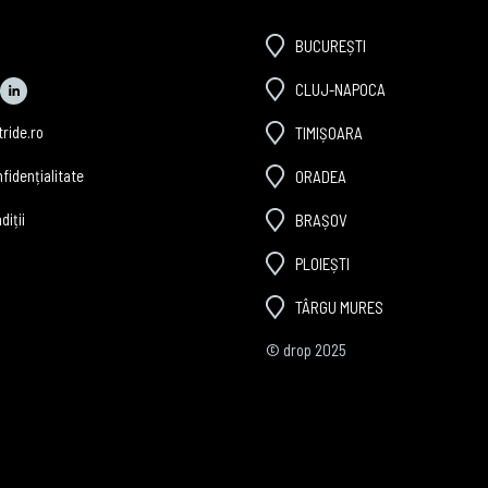
BUCUREȘTI
CLUJ-NAPOCA
ride.ro
TIMIȘOARA
nfidențialitate
ORADEA
diții
BRAȘOV
PLOIEȘTI
TÂRGU MURES
© drop 2025