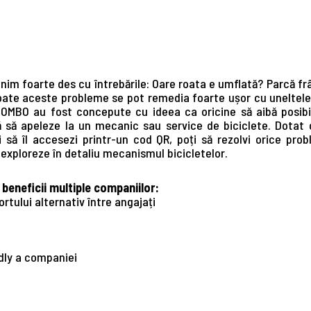
âlnim foarte des cu întrebările: Oare roata e umflată? Parcă f
te aceste probleme se pot remedia foarte ușor cu uneltele p
IBOMBO au fost concepute cu ideea ca oricine să aibă posib
ră să apeleze la un mecanic sau service de biciclete. Dotat 
 să îl accesezi printr-un cod QR, poți să rezolvi orice prob
 exploreze în detaliu mecanismul bicicletelor.
 beneficii multiple companiilor:
rtului alternativ între angajați
dly a companiei