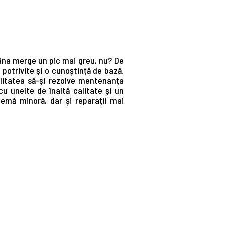
râna merge un pic mai greu, nu? De
otrivite și o cunoștință de bază.
ilitatea să-și rezolve mentenanța
cu unelte de înaltă calitate și un
lemă minoră, dar și reparații mai