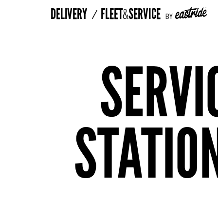
&
/
DELIVERY
FLEET
SERVICE
BY
SERVI
STATIO