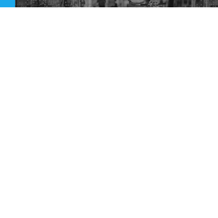
01
SERVICII DE EXTERNALIZARE A LIVRĂRILOR
Oferim clienților noștri corporate o soluție eficientă din
punct de vedere al costurilor și timpului prin posibilitatea
de a-și externaliza operațiunile de livrare.
În acest sens, vom prelua o serie de procese HR precum
recrutarea, instruirea și motivarea personalului pentru
livrări.