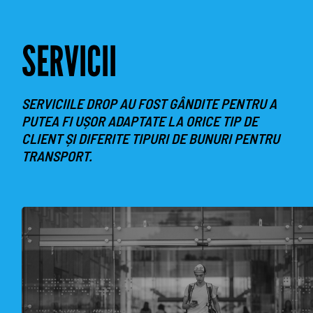
SERVICII
SERVICIILE DROP AU FOST GÂNDITE PENTRU A
PUTEA FI UȘOR ADAPTATE LA ORICE TIP DE
CLIENT ȘI DIFERITE TIPURI DE BUNURI PENTRU
TRANSPORT.