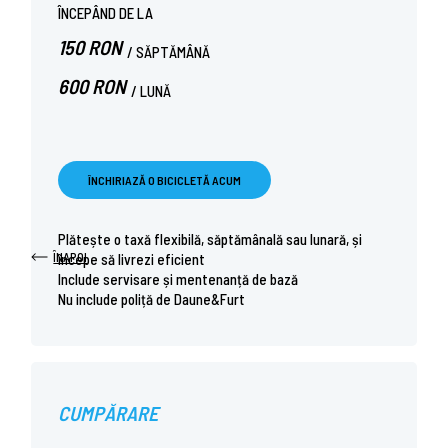
ÎNCEPÂND DE LA
150 RON
/ SĂPTĂMÂNĂ
600 RON
/ LUNĂ
ÎNCHIRIAZĂ O BICICLETĂ ACUM
Plătește o taxă flexibilă, săptămânală sau lunară, și
ÎNAPOI
începe să livrezi eficient
Include servisare și mentenanță de bază
Nu include poliță de Daune&Furt
CUMPĂRARE