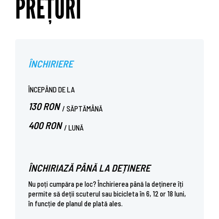
PREȚURI
ÎNCHIRIERE
ÎNCEPÂND DE LA
130 RON
/ SĂPTĂMÂNĂ
400 RON
/ LUNĂ
ÎNCHIRIAZĂ PÂNĂ LA DEȚINERE
Nu poți cumpăra pe loc? Închirierea până la deținere îți
permite să deții scuterul sau bicicleta în 6, 12 or 18 luni,
în funcție de planul de plată ales.