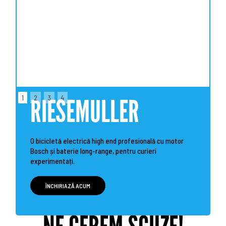
1
2
3
4
RIESEMULLER
O bicicletă electrică high end profesională cu motor
Bosch și baterie long-range, pentru curieri
experimentați.
ÎNCHIRIAZĂ ACUM