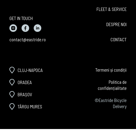
FLEET & SERVICE
GET IN TOUCH
DESPRE NOI
contact@eastride.ro
CONTACT
Termeni și condiții
CLUJ-NAPOCA
Politica de
ORADEA
confidențialitate
BRAȘOV
©Eastride Bicycle
Delivery
TÂRGU MURES