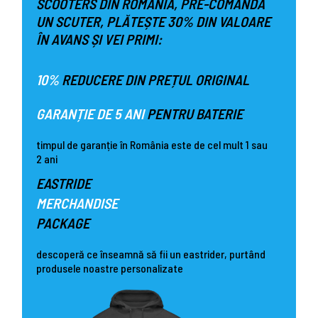
SCOOTERS DIN ROMÂNIA, PRE-COMANDĂ
UN SCUTER, PLĂTEȘTE 30% DIN VALOARE
ÎN AVANS ȘI VEI PRIMI:
10%
REDUCERE DIN PREȚUL ORIGINAL
GARANȚIE DE 5 ANI
PENTRU BATERIE
timpul de garanție în România este de cel mult 1 sau
2 ani
EASTRIDE
MERCHANDISE
PACKAGE
descoperă ce înseamnă să fii un eastrider, purtând
produsele noastre personalizate